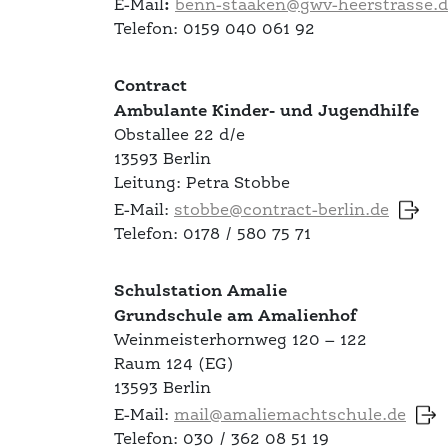
:
E-Mail
benn-staaken@gwv-heerstrasse.d
Telefon: 0159 040 061 92
Contract
Ambulante Kinder- und Jugendhilfe
Obstallee 22 d/e
13593 Berlin
Leitung: Petra Stobbe
E-Mail:
stobbe@contract-berlin.de
Telefon: 0178 / 580 75 71
Schulstation Amalie
Grundschule am Amalienhof
Weinmeisterhornweg 120 – 122
Raum 124 (EG)
13593 Berlin
E-Mail:
mail@amaliemachtschule.de
Telefon: 030 / 362 08 51 19