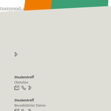
tnergewalt.org
/standorte/berlin-spandau-staaken
Staakentreff
Obstallee
Staakentreff
Brunsbütteler Damm